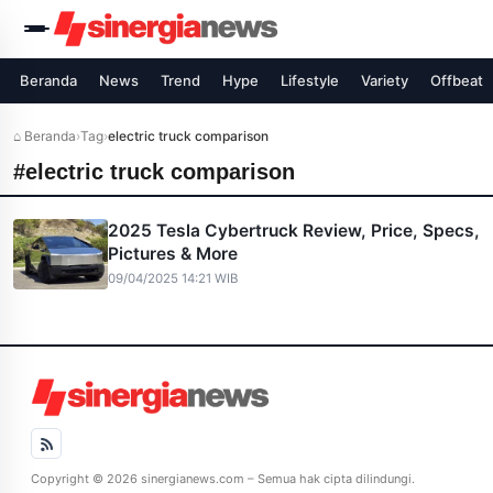
Beranda
News
Trend
Hype
Lifestyle
Variety
Offbeat
⌂ Beranda
›
Tag
›
electric truck comparison
#electric truck comparison
2025 Tesla Cybertruck Review, Price, Specs,
Pictures & More
09/04/2025 14:21 WIB
Copyright © 2026 sinergianews.com – Semua hak cipta dilindungi.