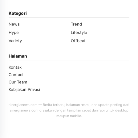
Kategori
News
Trend
Hype
Lifestyle
Variety
Offbeat
Halaman
Kontak
Contact
Our Team
Kebijakan Privasi
sinergianews.com — Berita terbaru, halaman resmi, dan update penting dari
sinergianews.com disajikan dengan tampilan cepat dan rapi untuk desktop
maupun mobile.