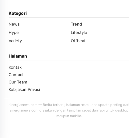
Kategori
News
Trend
Hype
Lifestyle
Variety
Offbeat
Halaman
Kontak
Contact
Our Team
Kebijakan Privasi
sinergianews.com — Berita terbaru, halaman resmi, dan update penting dari
sinergianews.com disajikan dengan tampilan cepat dan rapi untuk desktop
maupun mobile.