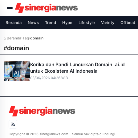
Beranda
News
Trend
Hype
Lifestyle
Variety
Offbeat
⌂ Beranda
›
Tag
›
domain
#domain
Korika dan Pandi Luncurkan Domain .ai.id
untuk Ekosistem AI Indonesia
03/06/2026 04:26 WIB
Copyright © 2026 sinergianews.com – Semua hak cipta dilindungi.