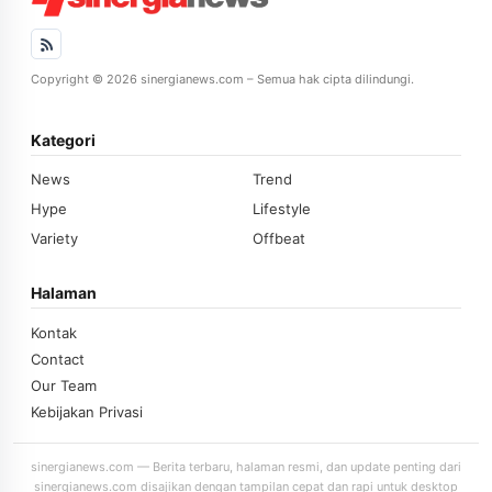
Copyright © 2026 sinergianews.com – Semua hak cipta dilindungi.
Kategori
News
Trend
Hype
Lifestyle
Variety
Offbeat
Halaman
Kontak
Contact
Our Team
Kebijakan Privasi
sinergianews.com — Berita terbaru, halaman resmi, dan update penting dari
sinergianews.com disajikan dengan tampilan cepat dan rapi untuk desktop