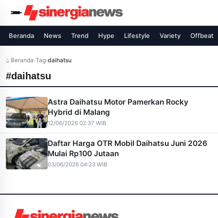
Beranda
News
Trend
Hype
Lifestyle
Variety
Offbeat
⌂ Beranda
›
Tag
›
daihatsu
#daihatsu
Astra Daihatsu Motor Pamerkan Rocky
Hybrid di Malang
12/06/2026 02:37 WIB
Daftar Harga OTR Mobil Daihatsu Juni 2026
Mulai Rp100 Jutaan
03/06/2026 04:23 WIB