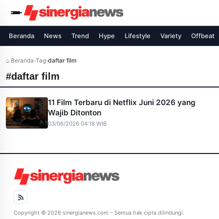
Beranda
News
Trend
Hype
Lifestyle
Variety
Offbeat
⌂ Beranda
›
Tag
›
daftar film
#daftar film
11 Film Terbaru di Netflix Juni 2026 yang
Wajib Ditonton
03/06/2026 04:18 WIB
Copyright © 2026 sinergianews.com – Semua hak cipta dilindungi.