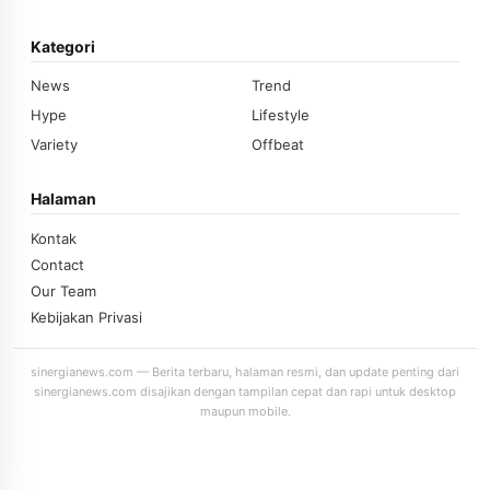
Kategori
News
Trend
Hype
Lifestyle
Variety
Offbeat
Halaman
Kontak
Contact
Our Team
Kebijakan Privasi
sinergianews.com — Berita terbaru, halaman resmi, dan update penting dari
sinergianews.com disajikan dengan tampilan cepat dan rapi untuk desktop
maupun mobile.