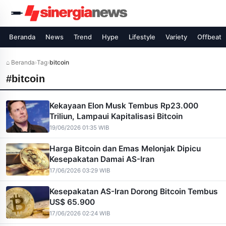
Beranda
News
Trend
Hype
Lifestyle
Variety
Offbeat
⌂ Beranda
›
Tag
›
bitcoin
#bitcoin
Kekayaan Elon Musk Tembus Rp23.000
Triliun, Lampaui Kapitalisasi Bitcoin
19/06/2026 01:35 WIB
Harga Bitcoin dan Emas Melonjak Dipicu
Kesepakatan Damai AS-Iran
17/06/2026 03:29 WIB
Kesepakatan AS-Iran Dorong Bitcoin Tembus
US$ 65.900
17/06/2026 02:24 WIB