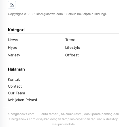
Copyright © 2026 sinergianews.com – Semua hak cipta dilindungi.
Kategori
News
Trend
Hype
Lifestyle
Variety
Offbeat
Halaman
Kontak
Contact
Our Team
Kebijakan Privasi
sinergianews.com — Berita terbaru, halaman resmi, dan update penting dari
sinergianews.com disajikan dengan tampilan cepat dan rapi untuk desktop
maupun mobile.