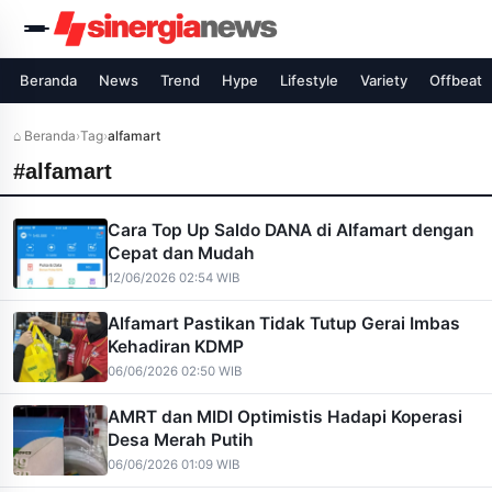
Beranda
News
Trend
Hype
Lifestyle
Variety
Offbeat
⌂ Beranda
›
Tag
›
alfamart
#alfamart
Cara Top Up Saldo DANA di Alfamart dengan
Cepat dan Mudah
12/06/2026 02:54 WIB
Alfamart Pastikan Tidak Tutup Gerai Imbas
Kehadiran KDMP
06/06/2026 02:50 WIB
AMRT dan MIDI Optimistis Hadapi Koperasi
Desa Merah Putih
06/06/2026 01:09 WIB