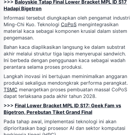
>>>
Baloyskie Tatap Final Lower Bracket MPL ID S17
Hadapi Bigetron
Informasi tersebut diungkapkan oleh pengamat industri
Ming-Chi Kuo. Teknologi
CoPoS
mengintegrasikan
material kaca sebagai komponen krusial dalam sistem
pengemasan.
Bahan kaca diaplikasikan langsung ke dalam substrat
akhir melalui struktur tiga lapis menyerupai sandwich.
Ini berbeda dengan penggunaan kaca sebagai wadah
perantara selama proses produksi.
Langkah inovasi ini bertujuan meminimalkan anggaran
produksi sekaligus mendongkrak performa perangkat.
TSMC
menargetkan proses pembuatan massal CoPoS
dapat terlaksana pada akhir tahun 2028.
>>>
Final Lower Bracket MPL ID S17: Geek Fam vs
Bigetron, Perebutan Tiket Grand Final
Pada tahap awal, implementasi teknologi ini akan
diprioritaskan bagi prosesor AI dan sektor komputasi
berkinerja tinggi (HPC).