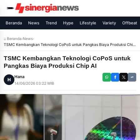
Beranda
News
Trend
Hype
Lifestyle
Variety
Offbeat
⌂ Beranda
›
News
›
TSMC Kembangkan Teknologi CoPoS untuk Pangkas Biaya Produksi Chip
AI
TSMC Kembangkan Teknologi CoPoS untuk
Pangkas Biaya Produksi Chip AI
Hana
H
14/06/2026 03:22 WIB