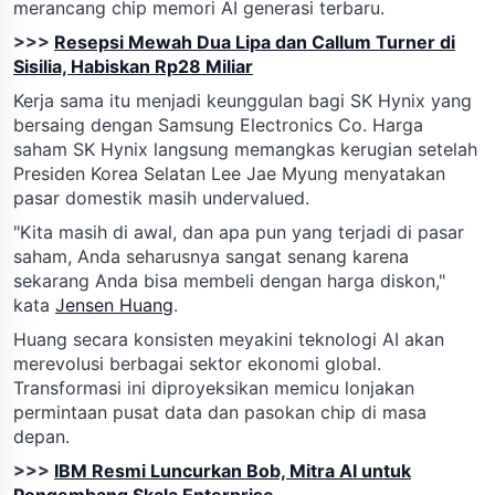
merancang chip memori AI generasi terbaru.
>>>
Resepsi Mewah Dua Lipa dan Callum Turner di
Sisilia, Habiskan Rp28 Miliar
Kerja sama itu menjadi keunggulan bagi SK Hynix yang
bersaing dengan Samsung Electronics Co. Harga
saham SK Hynix langsung memangkas kerugian setelah
Presiden Korea Selatan Lee Jae Myung menyatakan
pasar domestik masih undervalued.
"Kita masih di awal, dan apa pun yang terjadi di pasar
saham, Anda seharusnya sangat senang karena
sekarang Anda bisa membeli dengan harga diskon,"
kata
Jensen Huang
.
Huang secara konsisten meyakini teknologi AI akan
merevolusi berbagai sektor ekonomi global.
Transformasi ini diproyeksikan memicu lonjakan
permintaan pusat data dan pasokan chip di masa
depan.
>>>
IBM Resmi Luncurkan Bob, Mitra AI untuk
Pengembang Skala Enterprise