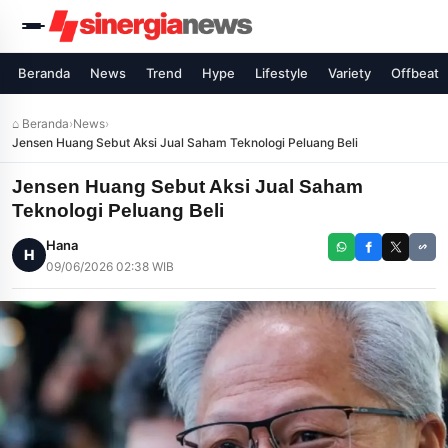
Beranda
News
Trend
Hype
Lifestyle
Variety
Offbeat
⌂ Beranda
›
News
›
Jensen Huang Sebut Aksi Jual Saham Teknologi Peluang Beli
Jensen Huang Sebut Aksi Jual Saham
Teknologi Peluang Beli
Hana
H
09/06/2026 02:38 WIB