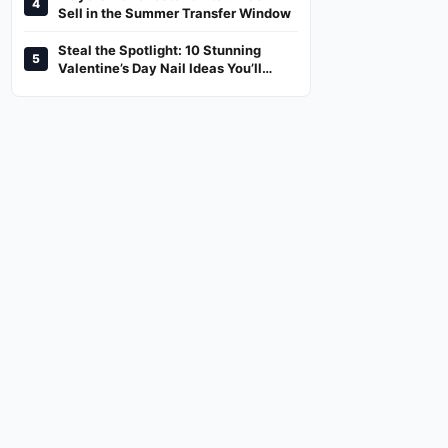
4
And Where To Watch
Sell in the Summer Transfer Window
Steal the Spotlight: 10 Stunning
5
Valentine’s Day Nail Ideas You’ll
Love!