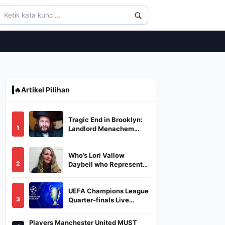
🔥
Artikel Pilihan
Tragic End in Brooklyn:
1
Landlord Menachem
Stark Abducted,
Suffocated, and Left
Who’s Lori Vallow
Burned in a Dumpster
2
Daybell who Represents
Herself in Fourth
Husband's Murder Trial
UEFA Champions League
3
Quarter-finals Live
Streaming: Leg 1
Fixtures, Timings, When
Players Manchester United MUST