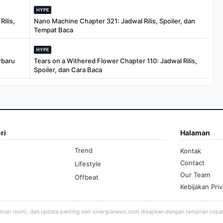
HYPE
ilis,
Nano Machine Chapter 321: Jadwal Rilis, Spoiler, dan
Tempat Baca
HYPE
rbaru
Tears on a Withered Flower Chapter 110: Jadwal Rilis,
Spoiler, dan Cara Baca
ri
Halaman
Trend
Kontak
Contact
Lifestyle
Our Team
Offbeat
Kebijakan Priv
aman resmi, dan update penting dari sinergianews.com disajikan dengan tampilan cepa