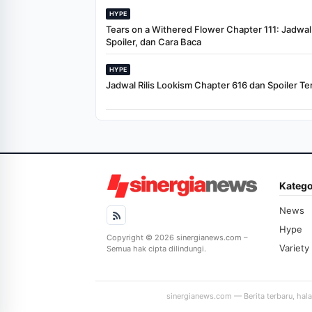
HYPE
Tears on a Withered Flower Chapter 111: Jadwal R
Spoiler, dan Cara Baca
HYPE
Jadwal Rilis Lookism Chapter 616 dan Spoiler Te
Katego
News
Hype
Copyright © 2026 sinergianews.com –
Variety
Semua hak cipta dilindungi.
sinergianews.com — Berita terbaru, hal