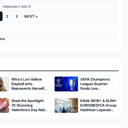
Halaman 1 dari 3
2
3
NEXT »
uma
Who’s Lori Vallow
UEFA Champions
Daybell who
League Quarter-
Represents Herself
finals Live
in Fourth Husband's
Streaming: Leg 1
Murder Trial
Fixtures, Timings,
Steal the Spotlight:
Klinik SKIN+ & SLIM+
When And Where To
10 Stunning
EUROMEDICA Group
Watch
Valentine’s Day Nail
Hadirkan Layanan
Ideas You’ll Love!
Kecantikan Terkini
Melalui Pembukaan
Cabang ke-102 dan