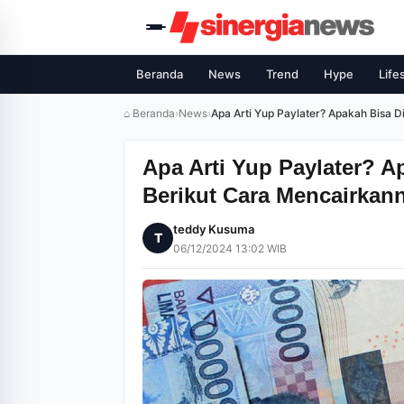
Beranda
News
Trend
Hype
Life
⌂ Beranda
›
News
›
Apa Arti Yup Paylater? Apakah Bisa 
Apa Arti Yup Paylater? A
Berikut Cara Mencairkan
teddy Kusuma
T
06/12/2024 13:02 WIB