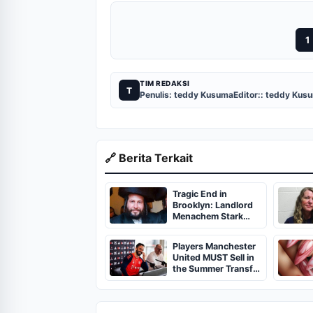
1
TIM REDAKSI
T
Penulis: teddy Kusuma
Editor:: teddy Kus
🔗 Berita Terkait
Tragic End in
Brooklyn: Landlord
Menachem Stark
Abducted,
Suffocated, and Left
Players Manchester
Burned in a
United MUST Sell in
Dumpster
the Summer Transfer
Window