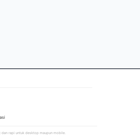
asi
t dan rapi untuk desktop maupun mobile.