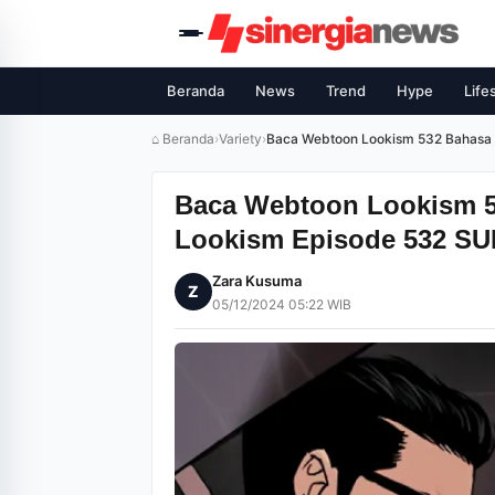
Beranda
News
Trend
Hype
Life
⌂ Beranda
›
Variety
›
Baca Webtoon Lookism 532 Bahasa 
Baca Webtoon Lookism 5
Lookism Episode 532 S
Zara Kusuma
Z
05/12/2024 05:22 WIB