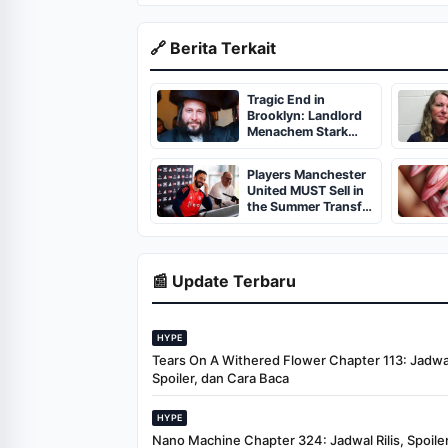
🔗 Berita Terkait
Tragic End in
Brooklyn: Landlord
Menachem Stark
Abducted,
Suffocated, and Left
Players Manchester
Burned in a
United MUST Sell in
Dumpster
the Summer Transfer
Window
📰 Update Terbaru
HYPE
Tears On A Withered Flower Chapter 113: Jadwal 
Spoiler, dan Cara Baca
HYPE
Nano Machine Chapter 324: Jadwal Rilis, Spoiler