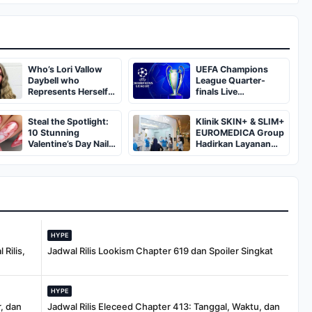
Who’s Lori Vallow
UEFA Champions
Daybell who
League Quarter-
Represents Herself
finals Live
in Fourth Husband's
Streaming: Leg 1
Murder Trial
Fixtures, Timings,
Steal the Spotlight:
Klinik SKIN+ & SLIM+
When And Where To
10 Stunning
EUROMEDICA Group
Watch
Valentine’s Day Nail
Hadirkan Layanan
Ideas You’ll Love!
Kecantikan Terkini
Melalui Pembukaan
Cabang ke-102 dan
103 di Pekanbaru
HYPE
Rilis,
Jadwal Rilis Lookism Chapter 619 dan Spoiler Singkat
HYPE
, dan
Jadwal Rilis Eleceed Chapter 413: Tanggal, Waktu, dan