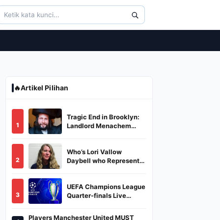
🔥
Artikel Pilihan
Tragic End in Brooklyn:
1
Landlord Menachem
Stark Abducted,
Suffocated, and Left
Who’s Lori Vallow
Burned in a Dumpster
2
Daybell who Represents
Herself in Fourth
Husband's Murder Trial
UEFA Champions League
3
Quarter-finals Live
Streaming: Leg 1
Fixtures, Timings, When
Players Manchester United MUST