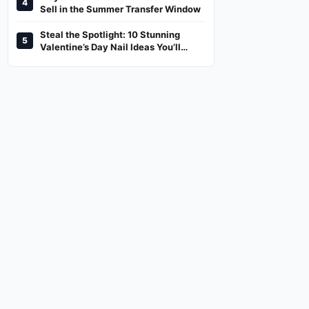
4
And Where To Watch
Sell in the Summer Transfer Window
Steal the Spotlight: 10 Stunning
5
Valentine’s Day Nail Ideas You’ll
Love!