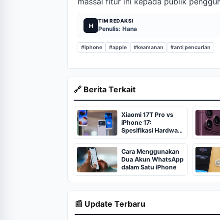
massal fitur ini kepada publik penggu
TIM REDAKSI
H
Penulis: Hana
#iphone
#apple
#keamanan
#anti pencurian
🔗 Berita Terkait
Xiaomi 17T Pro vs
iPhone 17:
Spesifikasi Hardware
Agresif Jadi Andalan
Cara Menggunakan
Dua Akun WhatsApp
dalam Satu iPhone
📰 Update Terbaru