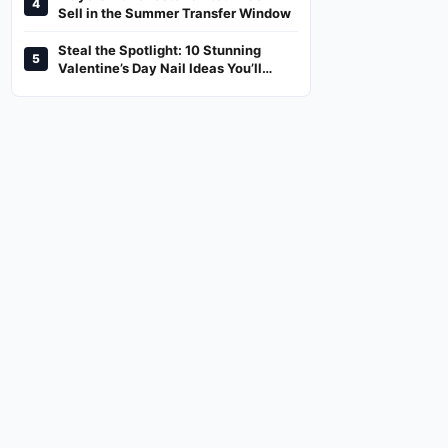
4
And Where To Watch
Sell in the Summer Transfer Window
Steal the Spotlight: 10 Stunning
5
Valentine’s Day Nail Ideas You’ll
Love!