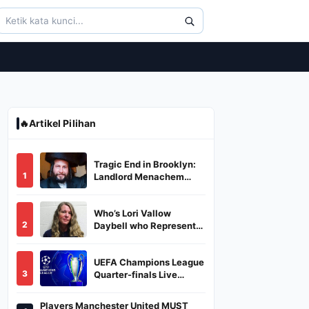
🔥
Artikel Pilihan
Tragic End in Brooklyn:
1
Landlord Menachem
Stark Abducted,
Suffocated, and Left
Who’s Lori Vallow
Burned in a Dumpster
2
Daybell who Represents
Herself in Fourth
Husband's Murder Trial
UEFA Champions League
3
Quarter-finals Live
Streaming: Leg 1
Fixtures, Timings, When
Players Manchester United MUST