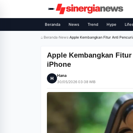
Beranda
News
Trend
Hype
Life
⌂ Beranda
›
News
›
Apple Kembangkan Fitur Anti Pencuri
Apple Kembangkan Fitur 
iPhone
Hana
H
30/05/2026 03:38 WIB