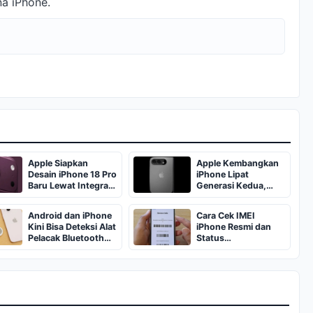
na iPhone.
Apple Siapkan
Apple Kembangkan
Desain iPhone 18 Pro
iPhone Lipat
Baru Lewat Integrasi
Generasi Kedua,
Siri AI
Meski Model Pertama
Belum Rilis
Android dan iPhone
Cara Cek IMEI
Kini Bisa Deteksi Alat
iPhone Resmi dan
Pelacak Bluetooth
Status
Misterius
Pendaftarannya