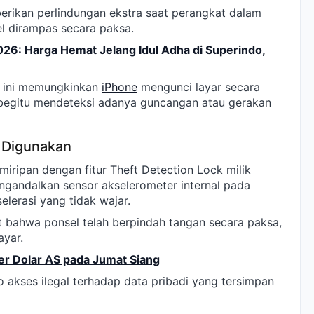
berikan perlindungan ekstra saat perangkat dalam
el dirampas secara paksa.
6: Harga Hemat Jelang Idul Adha di Superindo,
n ini memungkinkan
iPhone
mengunci layar secara
f begitu mendeteksi adanya guncangan atau gerakan
g Digunakan
miripan dengan fitur Theft Detection Lock milik
gandalkan sensor akselerometer internal pada
lerasi yang tidak wajar.
at bahwa ponsel telah berpindah tangan secara paksa,
ayar.
er Dolar AS pada Jumat Siang
ko akses ilegal terhadap data pribadi yang tersimpan