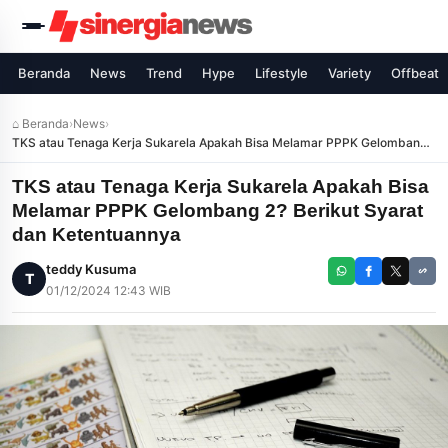
Beranda
News
Trend
Hype
Lifestyle
Variety
Offbeat
⌂ Beranda
›
News
›
TKS atau Tenaga Kerja Sukarela Apakah Bisa Melamar PPPK Gelombang
2? Berikut Syarat dan Ketentuannya
TKS atau Tenaga Kerja Sukarela Apakah Bisa
Melamar PPPK Gelombang 2? Berikut Syarat
dan Ketentuannya
teddy Kusuma
T
01/12/2024 12:43 WIB