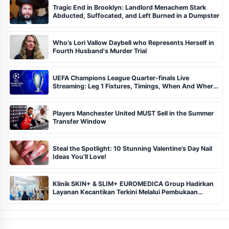
Tragic End in Brooklyn: Landlord Menachem Stark
Abducted, Suffocated, and Left Burned in a Dumpster
Who’s Lori Vallow Daybell who Represents Herself in
Fourth Husband's Murder Trial
UEFA Champions League Quarter-finals Live
Streaming: Leg 1 Fixtures, Timings, When And Where
To Watch
Players Manchester United MUST Sell in the Summer
Transfer Window
Steal the Spotlight: 10 Stunning Valentine’s Day Nail
Ideas You’ll Love!
Klinik SKIN+ & SLIM+ EUROMEDICA Group Hadirkan
Layanan Kecantikan Terkini Melalui Pembukaan
Cabang ke-102 dan 103 di Pekanbaru