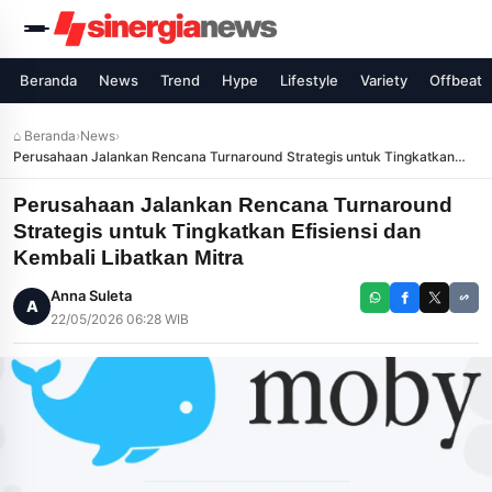
Beranda
News
Trend
Hype
Lifestyle
Variety
Offbeat
⌂ Beranda
›
News
›
Perusahaan Jalankan Rencana Turnaround Strategis untuk Tingkatkan
Efisiensi dan Kembali Libatkan Mitra
Perusahaan Jalankan Rencana Turnaround
Strategis untuk Tingkatkan Efisiensi dan
Kembali Libatkan Mitra
Anna Suleta
A
22/05/2026 06:28 WIB