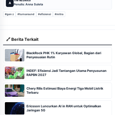
TIM REDAKSI
A
Penulis: Anna Suleta
#gen z
#turnaround
#efisiensi
#mitra
🔗 Berita Terkait
BlackRock PHK 1% Karyawan Global, Bagian dari
Penyesuaian Rutin
INDEF: Efisiensi Jadi Tantangan Utama Penyusunan
RAPBN 2027
Chery Rilis Estimasi Biaya Energi Tiga Mobil Listrik
Terbaru
Ericsson Luncurkan AI in RAN untuk Optimalkan
Jaringan 5G